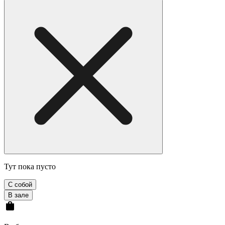
Тут пока пусто
С собой
В зале