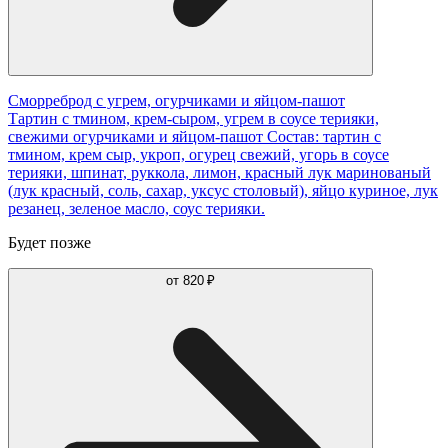
Сморреброд с угрем, огурчиками и яйцом-пашот
Тартин с тмином, крем-сыром, угрем в соусе терияки,
свежими огурчиками и яйцом-пашот Состав: тартин с
тмином, крем сыр, укроп, огурец свежий, угорь в соусе
терияки, шпинат, руккола, лимон, красный лук маринованый
(лук красный, соль, сахар, уксус столовый), яйцо куриное, лук
резанец, зеленое масло, соус терияки.
Будет позже
от
820 ₽