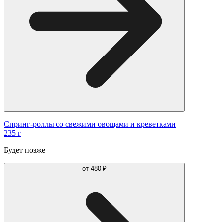
Спринг-роллы со свежими овощами и креветками
235 г
Будет позже
от
480 ₽