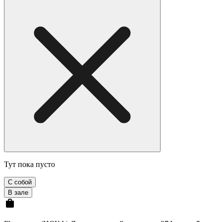
Тут пока пусто
С собой
В зале