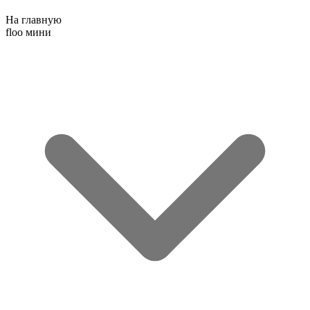
На главную
floo мини