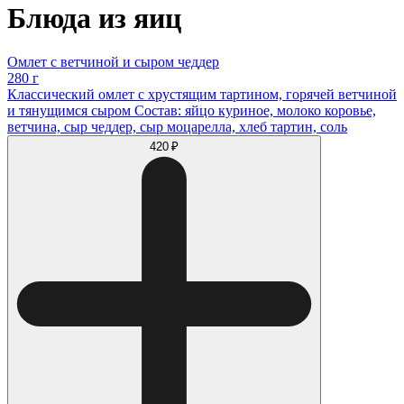
Блюда из яиц
Омлет с ветчиной и сыром чеддер
280 г
Классический омлет с хрустящим тартином, горячей ветчиной
и тянущимся сыром Состав: яйцо куриное, молоко коровье,
ветчина, сыр чеддер, сыр моцарелла, хлеб тартин, соль
420 ₽