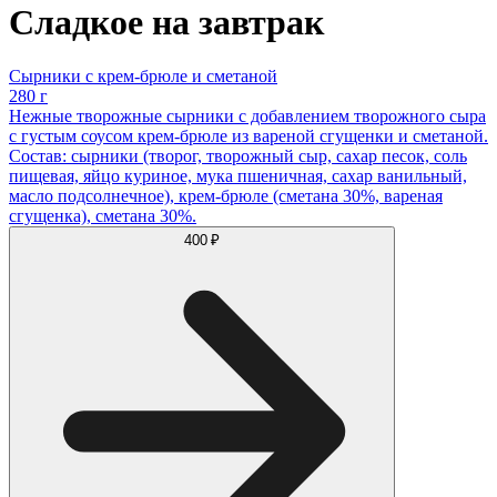
Сладкое на завтрак
Сырники с крем-брюле и сметаной
280 г
Нежные творожные сырники с добавлением творожного сыра
с густым соусом крем-брюле из вареной сгущенки и сметаной.
Состав: сырники (творог, творожный сыр, сахар песок, соль
пищевая, яйцо куриное, мука пшеничная, сахар ванильный,
масло подсолнечное), крем-брюле (сметана 30%, вареная
сгущенка), сметана 30%.
400 ₽