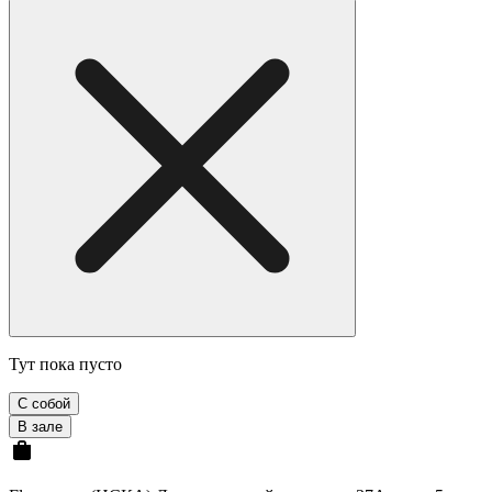
Тут пока пусто
С собой
В зале