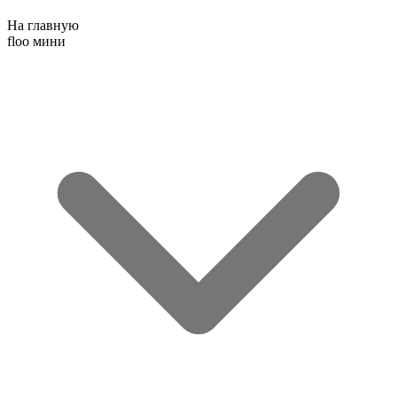
На главную
floo мини