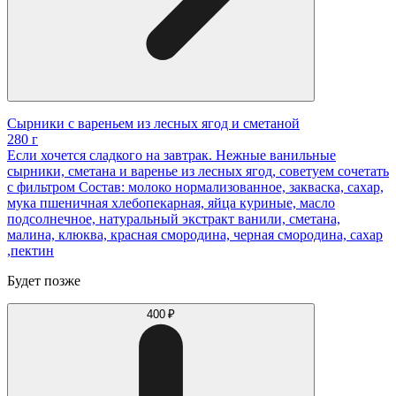
Сырники с вареньем из лесных ягод и сметаной
280 г
Если хочется сладкого на завтрак. Нежные ванильные
сырники, сметана и варенье из лесных ягод, советуем сочетать
с фильтром Состав: молоко нормализованное, закваска, сахар,
мука пшеничная хлебопекарная, яйца куриные, масло
подсолнечное, натуральный экстракт ванили, сметана,
малина, клюква, красная смородина, черная смородина, сахар
,пектин
Будет позже
400 ₽