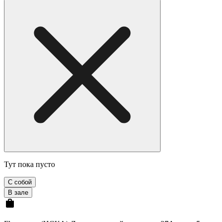
Тут пока пусто
С собой
В зале