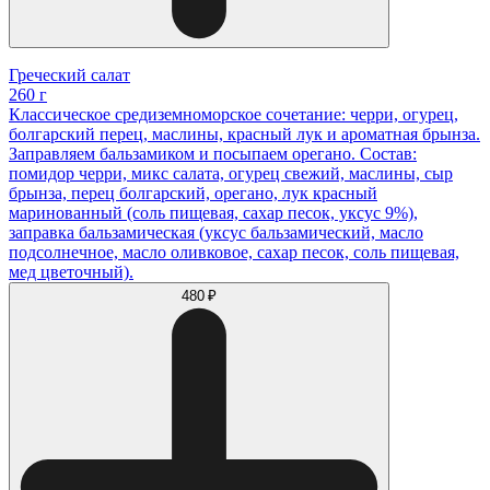
Греческий салат
260 г
Классическое средиземноморское сочетание: черри, огурец,
болгарский перец, маслины, красный лук и ароматная брынза.
Заправляем бальзамиком и посыпаем орегано. Состав:
помидор черри, микс салата, огурец свежий, маслины, сыр
брынза, перец болгарский, орегано, лук красный
маринованный (соль пищевая, сахар песок, уксус 9%),
заправка бальзамическая (уксус бальзамический, масло
подсолнечное, масло оливковое, сахар песок, соль пищевая,
мед цветочный).
480 ₽