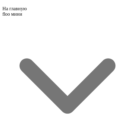
На главную
floo мини