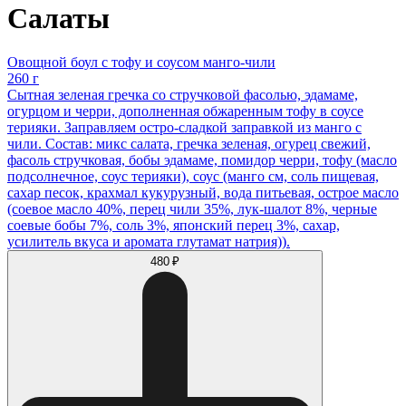
Салаты
Овощной боул с тофу и соусом манго-чили
260 г
Сытная зеленая гречка со стручковой фасолью, эдамаме,
огурцом и черри, дополненная обжаренным тофу в соусе
терияки. Заправляем остро-сладкой заправкой из манго с
чили. Состав: микс салата, гречка зеленая, огурец свежий,
фасоль стручковая, бобы эдамаме, помидор черри, тофу (масло
подсолнечное, соус терияки), соус (манго см, соль пищевая,
сахар песок, крахмал кукурузный, вода питьевая, острое масло
(соевое масло 40%, перец чили 35%, лук-шалот 8%, черные
соевые бобы 7%, соль 3%, японский перец 3%, сахар,
усилитель вкуса и аромата глутамат натрия)).
480 ₽