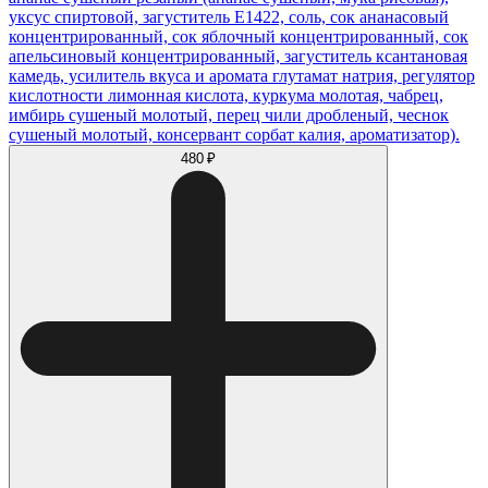
уксус спиртовой, загуститель Е1422, соль, сок ананасовый
концентрированный, сок яблочный концентрированный, сок
апельсиновый концентрированный, загуститель ксантановая
камедь, усилитель вкуса и аромата глутамат натрия, регулятор
кислотности лимонная кислота, куркума молотая, чабрец,
имбирь сушеный молотый, перец чили дробленый, чеснок
сушеный молотый, консервант сорбат калия, ароматизатор).
480 ₽