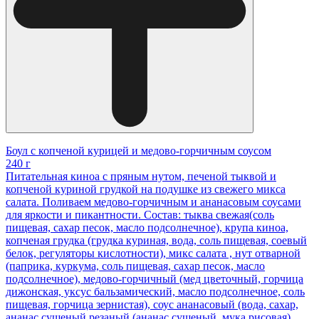
Боул с копченой курицей и медово-горчичным соусом
240 г
Питательная киноа с пряным нутом, печеной тыквой и
копченой куриной грудкой на подушке из свежего микса
салата. Поливаем медово-горчичным и ананасовым соусами
для яркости и пикантности. Состав: тыква свежая(соль
пищевая, сахар песок, масло подсолнечное), крупа киноа,
копченая грудка (грудка куриная, вода, соль пищевая, соевый
белок, регуляторы кислотности), микс салата , нут отварной
(паприка, куркума, соль пищевая, сахар песок, масло
подсолнечное), медово-горчичный (мед цветочный, горчица
дижонская, уксус бальзамический, масло подсолнечное, соль
пищевая, горчица зернистая), соус ананасовый (вода, сахар,
ананас сушеный резаный (ананас сушеный, мука рисовая),