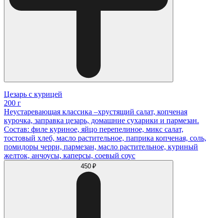
Цезарь с курицей
200 г
Неустаревающая классика –хрустящий салат, копченая
курочка, заправка цезарь, домашние сухарики и пармезан.
Состав: филе куриное, яйцо перепелиное, микс салат,
тостовый хлеб, масло растительное, паприка копченая, соль,
помидоры черри, пармезан, масло растительное, куриный
желток, анчоусы, каперсы, соевый соус
450 ₽