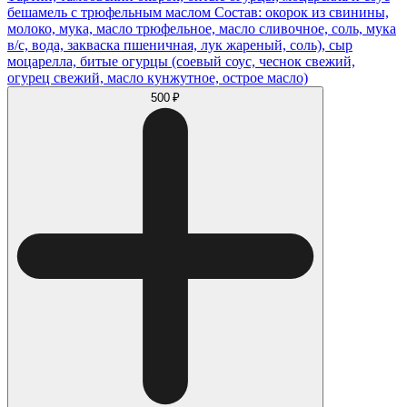
бешамель с трюфельным маслом Состав: окорок из свинины,
молоко, мука, масло трюфельное, масло сливочное, соль, мука
в/с, вода, закваска пшеничная, лук жареный, соль), сыр
моцарелла, битые огурцы (соевый соус, чеснок свежий,
огурец свежий, масло кунжутное, острое масло)
500 ₽