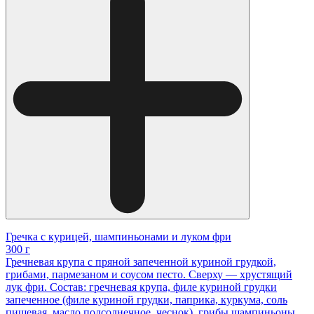
Гречка с курицей, шампиньонами и луком фри
300 г
Гречневая крупа с пряной запеченной куриной грудкой,
грибами, пармезаном и соусом песто. Сверху — хрустящий
лук фри. Состав: гречневая крупа, филе куриной грудки
запеченное (филе куриной грудки, паприка, куркума, соль
пищевая, масло подсолнечное, чеснок), грибы шампиньоны,