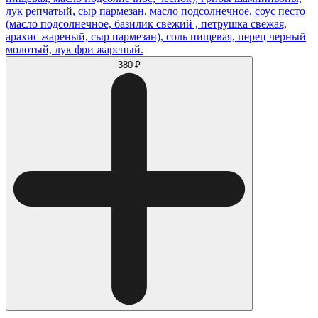
лук репчатый, сыр пармезан, масло подсолнечное, соус песто
(масло подсолнечное, базилик свежий , петрушка свежая,
арахис жареный, сыр пармезан), соль пищевая, перец черный
молотый, лук фри жареный.
380 ₽