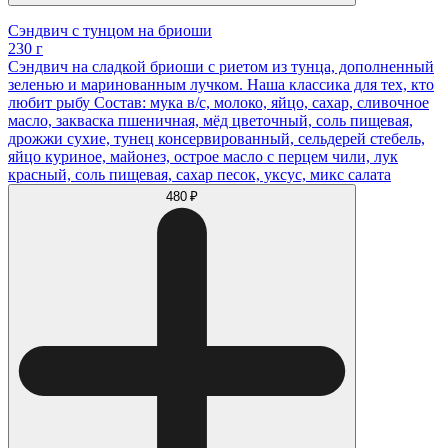
Сэндвич с тунцом на бриоши
230 г
Сэндвич на сладкой бриоши с риетом из тунца, дополненный
зеленью и маринованным лучком. Наша классика для тех, кто
любит рыбу Состав: мука в/с, молоко, яйцо, сахар, сливочное
масло, закваска пшеничная, мёд цветочный, соль пищевая,
дрожжи сухие, тунец консервированный, сельдерей стебель,
яйцо куриное, майонез, острое масло с перцем чили, лук
красный, соль пищевая, сахар песок, уксус, микс салата
480 ₽