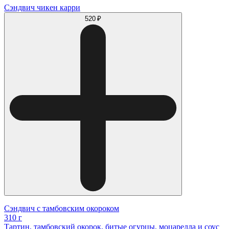
Сэндвич чикен карри
520 ₽
Сэндвич с тамбовским окороком
310 г
Тартин, тамбовский окорок, битые огурцы, моцарелла и соус