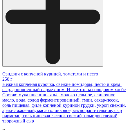
Сэндвич с копченой курицей, томатами и песто
250 г
Нежная копченая курочка, свежие помидоры, песто и крем-
сыр, дополненный пармезаном. И все это на солодовом хлебе
Состав: мука пшеничная в/с, молоко цельное, сливочное
масло, вода, солод ферментированный, тмин, сахар-песок,
соль пищевая, филе копченой куриной грудки, укроп свежий,
арахис жареный, масло оливковое, масло растительное, сыр
пармезан, соль пищевая, чеснок свежий, помидор свежий,
творожный сыр