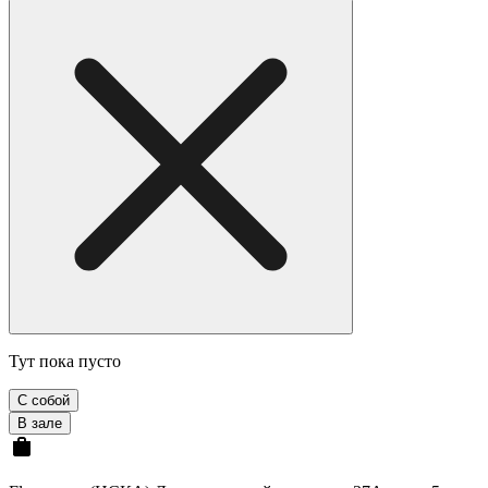
Тут пока пусто
С собой
В зале