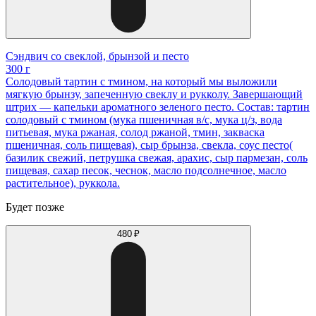
Сэндвич со свеклой, брынзой и песто
300 г
Солодовый тартин с тмином, на который мы выложили
мягкую брынзу, запеченную свеклу и рукколу. Завершающий
штрих — капельки ароматного зеленого песто. Состав: тартин
солодовый с тмином (мука пшеничная в/с, мука ц/з, вода
питьевая, мука ржаная, солод ржаной, тмин, закваска
пшеничная, соль пищевая), сыр брынза, свекла, соус песто(
базилик свежий, петрушка свежая, арахис, сыр пармезан, соль
пищевая, сахар песок, чеснок, масло подсолнечное, масло
растительное), руккола.
Будет позже
480 ₽