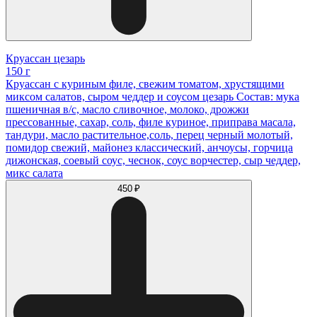
Круассан цезарь
150 г
Круассан с куриным филе, свежим томатом, хрустящими
миксом салатов, сыром чеддер и соусом цезарь Состав: мука
пшеничная в/с, масло сливочное, молоко, дрожжи
прессованные, сахар, соль, филе куриное, приправа масала,
тандури, масло растительное,соль, перец черный молотый,
помидор свежий, майонез классический, анчоусы, горчица
дижонская, соевый соус, чеснок, соус ворчестер, сыр чеддер,
микс салата
450 ₽