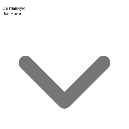
На главную
floo мини