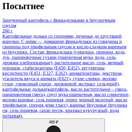
Посытнее
Запеченный картофель с фрикадельками и брусничным
соусом
260 г
Картофельные дольки со специями, печеные до хрустящей
корочки. С ними — домашние фрикадельки из говядины и
свинины под трюфельным соусом и кисло-сладким вареньем
из брусники. Состав: фрикадельки (говядина, свинина, вода,
лук, панировочные сухари (пшеничная мука, вода, соль,
дрожжи хлебопекарные), растительное масло, соль, яичный
порошок, стабилизаторы (Е450, Е452), регуляторы
кислотности (Е451, Е327, Е262), ароматизаторы, декстроза,
усилитель вкуса и аромата (Е621), сухие сливки, молоко
сухое, глюкозный сироп, дрожжевой экстракт, сельдерей),
картофельные дольки(картофель, масло растительное – смесь,
панировочная смесь), соус( мука пшеничная, масло сливочное,
молоко коровье, соль пищевая, перец черный молотый, масло
трюфельное, специя деми гласс), варенье брусника( брусника
см, соль пищевая, сахар песок, крахмал кукурузный, вода
питьевая).
480 ₽