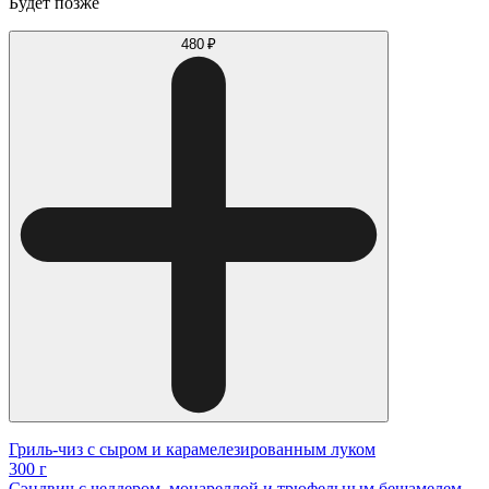
Будет позже
480 ₽
Гриль-чиз с сыром и карамелезированным луком
300 г
Сэндвич с чеддером, моцареллой и трюфельным бешамелем.