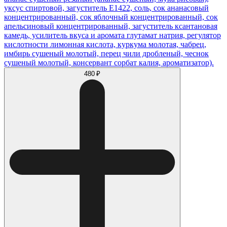
уксус спиртовой, загуститель Е1422, соль, сок ананасовый
концентрированный, сок яблочный концентрированный, сок
апельсиновый концентрированный, загуститель ксантановая
камедь, усилитель вкуса и аромата глутамат натрия, регулятор
кислотности лимонная кислота, куркума молотая, чабрец,
имбирь сушеный молотый, перец чили дробленый, чеснок
сушеный молотый, консервант сорбат калия, ароматизатор).
480 ₽