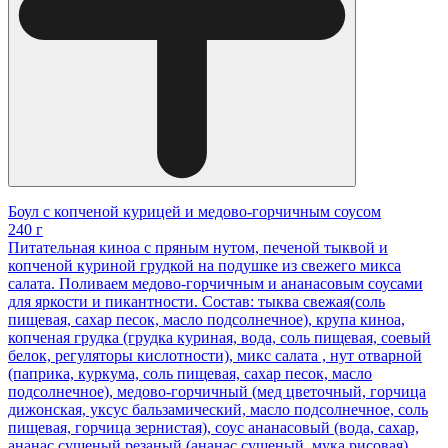
Боул с копченой курицей и медово-горчичным соусом
240 г
Питательная киноа с пряным нутом, печеной тыквой и
копченой куриной грудкой на подушке из свежего микса
салата. Поливаем медово-горчичным и ананасовым соусами
для яркости и пикантности. Состав: тыква свежая(соль
пищевая, сахар песок, масло подсолнечное), крупа киноа,
копченая грудка (грудка куриная, вода, соль пищевая, соевый
белок, регуляторы кислотности), микс салата , нут отварной
(паприка, куркума, соль пищевая, сахар песок, масло
подсолнечное), медово-горчичный (мед цветочный, горчица
дижонская, уксус бальзамический, масло подсолнечное, соль
пищевая, горчица зернистая), соус ананасовый (вода, сахар,
ананас сушеный резаный (ананас сушеный, мука рисовая),