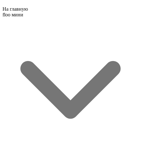
На главную
floo мини