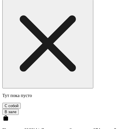
Тут пока пусто
С собой
В зале