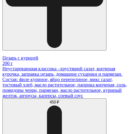
Цезарь с курицей
200 г
Неустаревающая классика –хрустящий салат, копченая
курочка, заправка цезарь, домашние сухарики и пармезан.
Состав: филе куриное, яйцо перепелиное, микс салат,
тостовый хлеб, масло растительное, паприка копченая, соль,
помидоры черри, пармезан, масло растительное, куриный
желток, анчоусы, каперсы, соевый соус
450 ₽