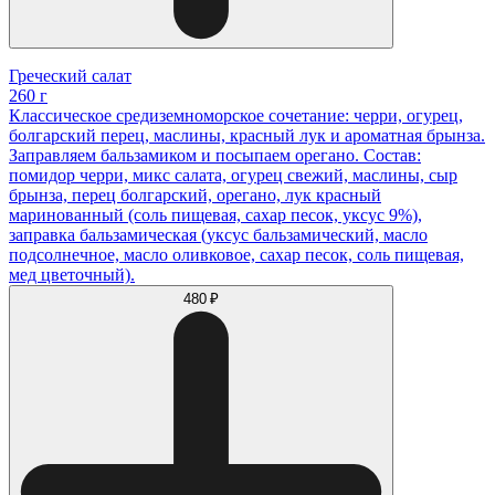
Греческий салат
260 г
Классическое средиземноморское сочетание: черри, огурец,
болгарский перец, маслины, красный лук и ароматная брынза.
Заправляем бальзамиком и посыпаем орегано. Состав:
помидор черри, микс салата, огурец свежий, маслины, сыр
брынза, перец болгарский, орегано, лук красный
маринованный (соль пищевая, сахар песок, уксус 9%),
заправка бальзамическая (уксус бальзамический, масло
подсолнечное, масло оливковое, сахар песок, соль пищевая,
мед цветочный).
480 ₽