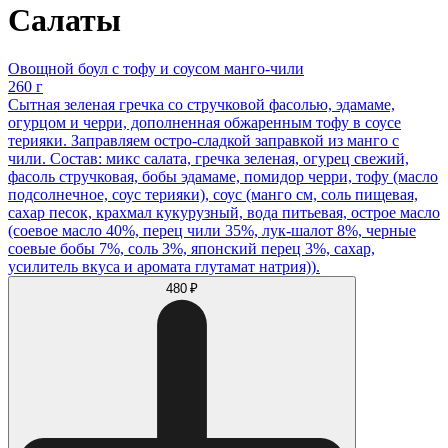
Салаты
Овощной боул с тофу и соусом манго-чили
260 г
Сытная зеленая гречка со стручковой фасолью, эдамаме,
огурцом и черри, дополненная обжаренным тофу в соусе
терияки. Заправляем остро-сладкой заправкой из манго с
чили. Состав: микс салата, гречка зеленая, огурец свежий,
фасоль стручковая, бобы эдамаме, помидор черри, тофу (масло
подсолнечное, соус терияки), соус (манго см, соль пищевая,
сахар песок, крахмал кукурузный, вода питьевая, острое масло
(соевое масло 40%, перец чили 35%, лук-шалот 8%, черные
соевые бобы 7%, соль 3%, японский перец 3%, сахар,
усилитель вкуса и аромата глутамат натрия)).
480 ₽