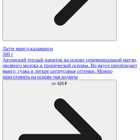
Латте манго-каламанси
300 г
Авторский теплый напиток на основе церемониальной матчи,
овсяного молока и тропической основы. Во вкусе преобладает
манго, гуава и легкие цитрусовые оттенки. Можно
приготовить на основе чая ходзича
от
420 ₽