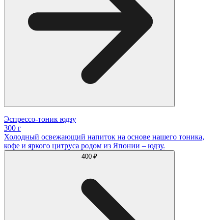
Эспрессо-тоник юдзу
300 г
Холодный освежающий напиток на основе нашего тоника,
кофе и яркого цитруса родом из Японии – юдзу.
400 ₽