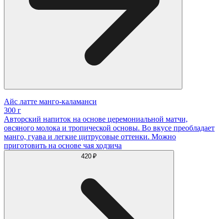
Айс латте манго-каламанси
300 г
Авторский напиток на основе церемониальной матчи,
овсяного молока и тропической основы. Во вкусе преобладает
манго, гуава и легкие цитрусовые оттенки. Можно
приготовить на основе чая ходзича
420 ₽