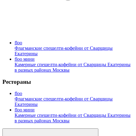
floo
Флагманские спешелти-кофейни от Сварщицы
Екатерины
floo мини
Камерные спешелти-кофейни от Сварщицы Екатерины
в разных районах Москвы
Рестораны
floo
Флагманские спешелти-кофейни от Сварщицы
Екатерины
floo мини
Камерные спешелти-кофейни от Сварщицы Екатерины
в разных районах Москвы