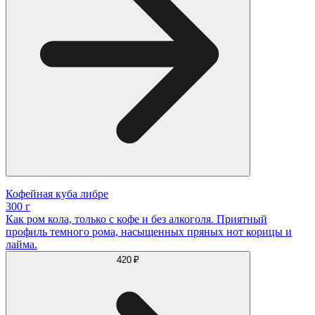
Кофейная куба либре
300 г
Как ром кола, только с кофе и без алкоголя. Приятный
профиль темного рома, насыщенных пряных нот корицы и
лайма.
420 ₽