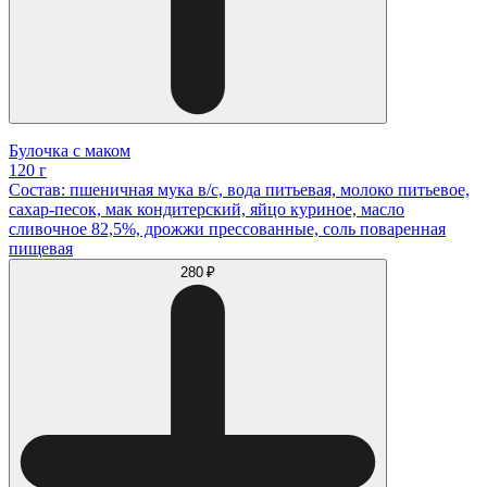
Булочка с маком
120 г
Состав: пшеничная мука в/с, вода питьевая, молоко питьевое,
сахар-песок, мак кондитерский, яйцо куриное, масло
сливочное 82,5%, дрожжи прессованные, соль поваренная
пищевая
280 ₽