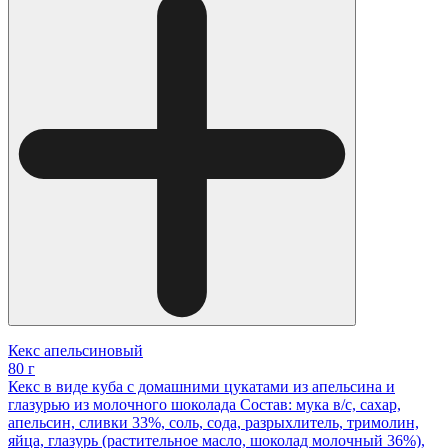
Кекс апельсиновый
80 г
Кекс в виде куба с домашними цукатами из апельсина и
глазурью из молочного шоколада Состав: мука в/с, сахар,
апельсин, сливки 33%, соль, сода, разрыхлитель, тримолин,
яйца, глазурь (растительное масло, шоколад молочный 36%),