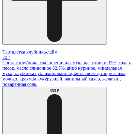
Тарталетка клубника-лайм
70 г
Состав: клубника с/м, пшеничная мука в/с, сливки 33%, сахар-
песок, масло сливочное 82,5%, яйцо куриное, миндальная
мука, клубника сублимированная, мята свежая, пюре лайма,
молоко, крахмал кукурузный, ванильный сахар, желатин,
поваренная соль.
360 ₽