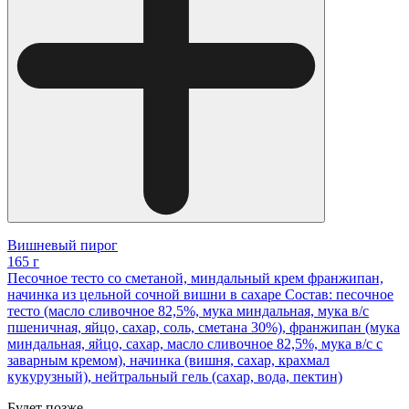
Вишневый пирог
165 г
Песочное тесто со сметаной, миндальный крем франжипан,
начинка из цельной сочной вишни в сахаре Состав: песочное
тесто (масло сливочное 82,5%, мука миндальная, мука в/с
пшеничная, яйцо, сахар, соль, сметана 30%), франжипан (мука
миндальная, яйцо, сахар, масло сливочное 82,5%, мука в/с с
заварным кремом), начинка (вишня, сахар, крахмал
кукурузный), нейтральный гель (сахар, вода, пектин)
Будет позже