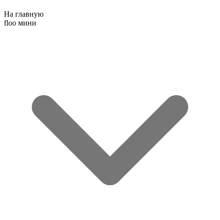
На главную
floo мини