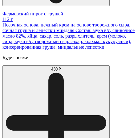
Фермерский пирог с грушей
112 г
Песочная основа, нежный крем на основе творожного сыра,
сочная груша и лепестки миндаля Состав: мука в/с, сливочное
масло 82%, яйца, сахар, соль, разрыхлитель, крем (молоко,
яйца, мука в/с, творожный сыр, сахар, крахмал кукурузный),
консервированная груша, миндальные лепестки
Будет позже
430 ₽