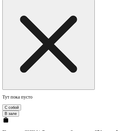
Тут пока пусто
С собой
В зале