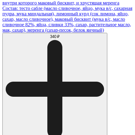
внутри которого маковый бисквит, и хрустящая меренга
Состав: тесто сабле (масло сливочное, яйцо, мука в/с, сахарная
пудра, мука миндальная), лимонный курд (сок лимона, яйцо,
сахар, масло сливочное), маковый бисквит (мука в/с, масло
сливочное 82%, яйца, сливки 33%, сахар, растительное масло,
мак, сахар), меренга (сахар-песок, белок яичный)
340 ₽