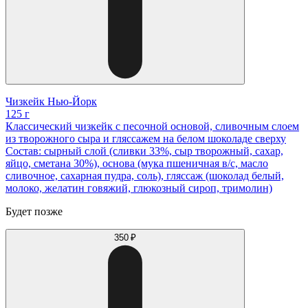
Чизкейк Нью-Йорк
125 г
Классический чизкейк с песочной основой, сливочным слоем
из творожного сыра и гляссажем на белом шоколаде сверху
Состав: сырный слой (сливки 33%, сыр творожный, сахар,
яйцо, сметана 30%), основа (мука пшеничная в/с, масло
сливочное, сахарная пудра, соль), гляссаж (шоколад белый,
молоко, желатин говяжий, глюкозный сироп, тримолин)
Будет позже
350 ₽