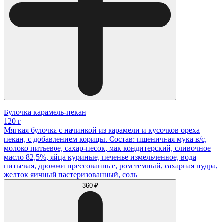
Булочка карамель-пекан
120 г
Мягкая булочка с начинкой из карамели и кусочков ореха
пекан, с добавлением корицы. Состав: пшеничная мука в/с,
молоко питьевое, сахар-песок, мак кондитерский, сливочное
масло 82,5%, яйца куриные, печенье измельченное, вода
питьевая, дрожжи прессованные, ром темный, сахарная пудра,
желток яичный пастеризованный, соль
360 ₽