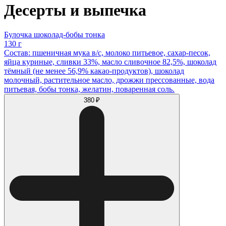
Десерты и выпечка
Булочка шоколад-бобы тонка
130 г
Состав: пшеничная мука в/с, молоко питьевое, сахар-песок,
яйца куриные, сливки 33%, масло сливочное 82,5%, шоколад
тёмный (не менее 56,9% какао-продуктов), шоколад
молочный, растительное масло, дрожжи прессованные, вода
питьевая, бобы тонка, желатин, поваренная соль.
380 ₽