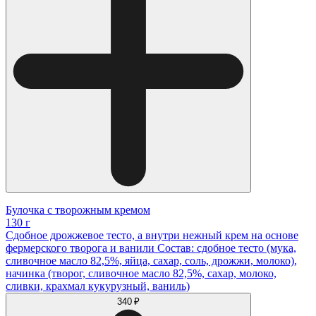
Булочка с творожным кремом
130 г
Сдобное дрожжевое тесто, а внутри нежный крем на основе
фермерского творога и ванили Состав: сдобное тесто (мука,
сливочное масло 82,5%, яйца, сахар, соль, дрожжи, молоко),
начинка (творог, сливочное масло 82,5%, сахар, молоко,
сливки, крахмал кукурузный, ваниль)
340 ₽