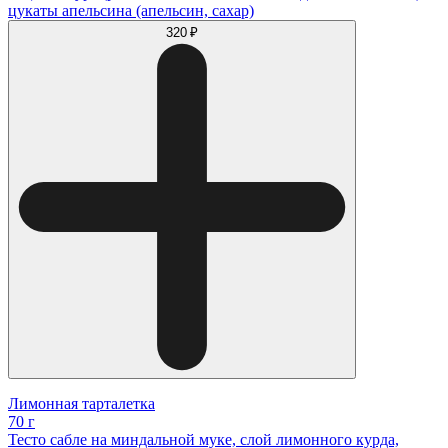
цукаты апельсина (апельсин, сахар)
320 ₽
Лимонная тарталетка
70 г
Тесто сабле на миндальной муке, слой лимонного курда,