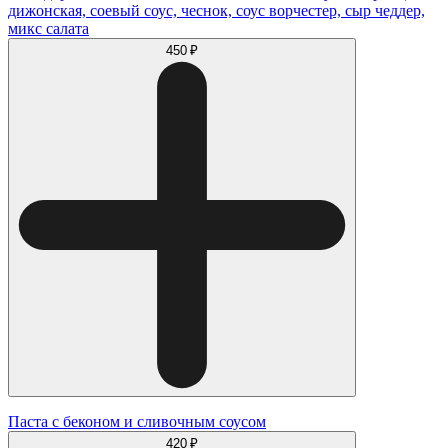
дижонская, соевый соус, чеснок, соус ворчестер, сыр чеддер,
микс салата
450 ₽
Паста с беконом и сливочным соусом
420 ₽