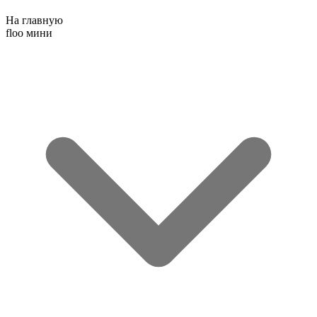
На главную
floo мини