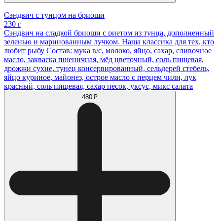
Сэндвич с тунцом на бриоши
230 г
Сэндвич на сладкой бриоши с риетом из тунца, дополненный
зеленью и маринованным лучком. Наша классика для тех, кто
любит рыбу Состав: мука в/с, молоко, яйцо, сахар, сливочное
масло, закваска пшеничная, мёд цветочный, соль пищевая,
дрожжи сухие, тунец консервированный, сельдерей стебель,
яйцо куриное, майонез, острое масло с перцем чили, лук
красный, соль пищевая, сахар песок, уксус, микс салата
480 ₽