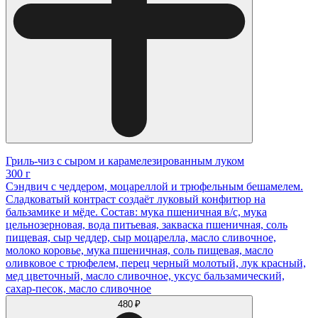
Гриль-чиз с сыром и карамелезированным луком
300 г
Сэндвич с чеддером, моцареллой и трюфельным бешамелем.
Сладковатый контраст создаёт луковый конфитюр на
бальзамике и мёде. Состав: мука пшеничная в/с, мука
цельнозерновая, вода питьевая, закваска пшеничная, соль
пищевая, сыр чеддер, сыр моцарелла, масло сливочное,
молоко коровье, мука пшеничная, соль пищевая, масло
оливковое с трюфелем, перец черный молотый, лук красный,
мед цветочный, масло сливочное, уксус бальзамический,
сахар-песок, масло сливочное
480 ₽