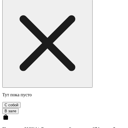
Тут пока пусто
С собой
В зале