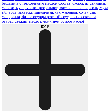
бешамель с трюфельным маслом Состав: окорок из свинины,
молоко, мука, масло трюфельное, масло сливочное, соль, мука
в/с, вода, закваска пшеничная, лук жареный, соль), сыр
моцарелла, битые огурцы (соевый соус, чеснок свежий,
огурец свежий, масло кунжутное, острое масло)
500 ₽