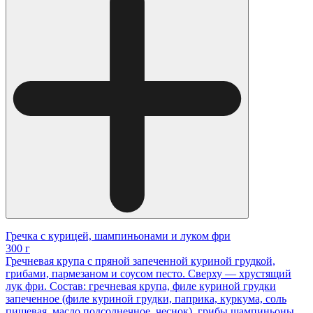
Гречка с курицей, шампиньонами и луком фри
300 г
Гречневая крупа с пряной запеченной куриной грудкой,
грибами, пармезаном и соусом песто. Сверху — хрустящий
лук фри. Состав: гречневая крупа, филе куриной грудки
запеченное (филе куриной грудки, паприка, куркума, соль
пищевая, масло подсолнечное, чеснок), грибы шампиньоны,