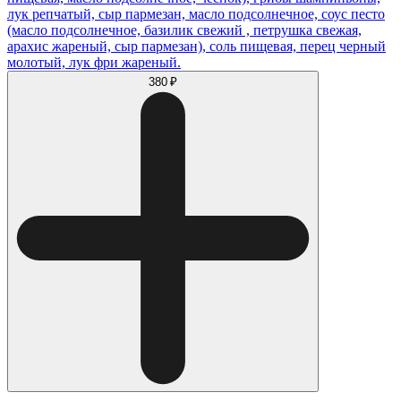
лук репчатый, сыр пармезан, масло подсолнечное, соус песто
(масло подсолнечное, базилик свежий , петрушка свежая,
арахис жареный, сыр пармезан), соль пищевая, перец черный
молотый, лук фри жареный.
380 ₽