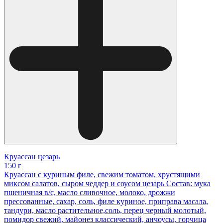
Круассан цезарь
150 г
Круассан с куриным филе, свежим томатом, хрустящими
миксом салатов, сыром чеддер и соусом цезарь Состав: мука
пшеничная в/с, масло сливочное, молоко, дрожжи
прессованные, сахар, соль, филе куриное, приправа масала,
тандури, масло растительное,соль, перец черный молотый,
помидор свежий, майонез классический, анчоусы, горчица