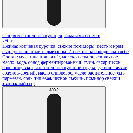
Сэндвич с копченой курицей, томатами и песто
250 г
Нежная копченая курочка, свежие помидоры, песто и крем-
сыр, дополненный пармезаном. И все это на солодовом хлебе
Состав: мука пшеничная в/с, молоко цельное, сливочное
масло, вода, солод ферментированный, тмин, сахар-песок,
соль пищевая, филе копченой куриной грудки, укроп свежий,
арахис жареный, масло оливковое, масло растительное, сыр
пармезан, соль пищевая, чеснок свежий, помидор свежий,
творожный сыр
480 ₽