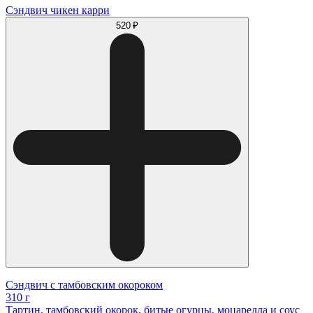
Сэндвич чикен карри
520 ₽
Сэндвич с тамбовским окороком
310 г
Тартин, тамбовский окорок, битые огурцы, моцарелла и соус