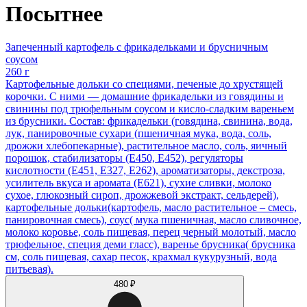
Посытнее
Запеченный картофель с фрикадельками и брусничным
соусом
260 г
Картофельные дольки со специями, печеные до хрустящей
корочки. С ними — домашние фрикадельки из говядины и
свинины под трюфельным соусом и кисло-сладким вареньем
из брусники. Состав: фрикадельки (говядина, свинина, вода,
лук, панировочные сухари (пшеничная мука, вода, соль,
дрожжи хлебопекарные), растительное масло, соль, яичный
порошок, стабилизаторы (Е450, Е452), регуляторы
кислотности (Е451, Е327, Е262), ароматизаторы, декстроза,
усилитель вкуса и аромата (Е621), сухие сливки, молоко
сухое, глюкозный сироп, дрожжевой экстракт, сельдерей),
картофельные дольки(картофель, масло растительное – смесь,
панировочная смесь), соус( мука пшеничная, масло сливочное,
молоко коровье, соль пищевая, перец черный молотый, масло
трюфельное, специя деми гласс), варенье брусника( брусника
см, соль пищевая, сахар песок, крахмал кукурузный, вода
питьевая).
480 ₽