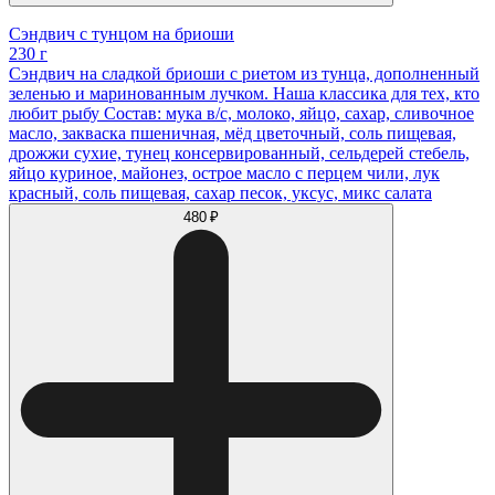
Сэндвич с тунцом на бриоши
230 г
Сэндвич на сладкой бриоши с риетом из тунца, дополненный
зеленью и маринованным лучком. Наша классика для тех, кто
любит рыбу Состав: мука в/с, молоко, яйцо, сахар, сливочное
масло, закваска пшеничная, мёд цветочный, соль пищевая,
дрожжи сухие, тунец консервированный, сельдерей стебель,
яйцо куриное, майонез, острое масло с перцем чили, лук
красный, соль пищевая, сахар песок, уксус, микс салата
480 ₽