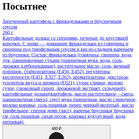
Посытнее
Запеченный картофель с фрикадельками и брусничным
соусом
260 г
Картофельные дольки со специями, печеные до хрустящей
корочки. С ними — домашние фрикадельки из говядины и
свинины под трюфельным соусом и кисло-сладким вареньем
из брусники. Состав: фрикадельки (говядина, свинина, вода,
лук, панировочные сухари (пшеничная мука, вода, соль,
дрожжи хлебопекарные), растительное масло, соль, яичный
порошок, стабилизаторы (Е450, Е452), регуляторы
кислотности (Е451, Е327, Е262), ароматизаторы, декстроза,
усилитель вкуса и аромата (Е621), сухие сливки, молоко
сухое, глюкозный сироп, дрожжевой экстракт, сельдерей),
картофельные дольки(картофель, масло растительное – смесь,
панировочная смесь), соус( мука пшеничная, масло сливочное,
молоко коровье, соль пищевая, перец черный молотый, масло
трюфельное, специя деми гласс), варенье брусника( брусника
см, соль пищевая, сахар песок, крахмал кукурузный, вода
питьевая).
480 ₽