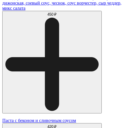
дижонская, соевый соус, чеснок, соус ворчестер, сыр чеддер,
микс салата
450 ₽
Паста с беконом и сливочным соусом
420 ₽