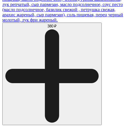
лук репчатый, сыр пармезан, масло подсолнечное, соус песто
(масло подсолнечное, базилик свежий , петрушка свежая,
арахис жареный, сыр пармезан), соль пищевая, перец черный
молотый, лук фри жареный.
380 ₽