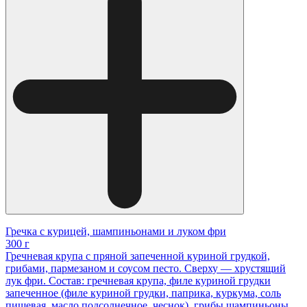
Гречка с курицей, шампиньонами и луком фри
300 г
Гречневая крупа с пряной запеченной куриной грудкой,
грибами, пармезаном и соусом песто. Сверху — хрустящий
лук фри. Состав: гречневая крупа, филе куриной грудки
запеченное (филе куриной грудки, паприка, куркума, соль
пищевая, масло подсолнечное, чеснок), грибы шампиньоны,