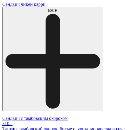
Сэндвич чикен карри
520 ₽
Сэндвич с тамбовским окороком
310 г
Тартин, тамбовский окорок, битые огурцы, моцарелла и соус