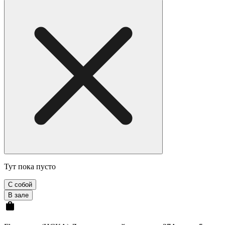
Тут пока пусто
С собой
В зале