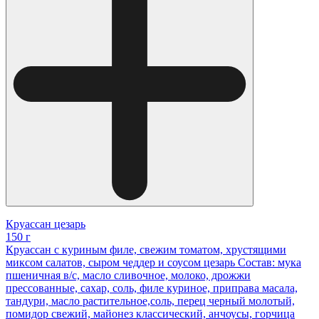
Круассан цезарь
150 г
Круассан с куриным филе, свежим томатом, хрустящими
миксом салатов, сыром чеддер и соусом цезарь Состав: мука
пшеничная в/с, масло сливочное, молоко, дрожжи
прессованные, сахар, соль, филе куриное, приправа масала,
тандури, масло растительное,соль, перец черный молотый,
помидор свежий, майонез классический, анчоусы, горчица