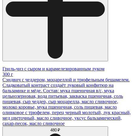
Гриль-чиз с сыром и карамелезированным луком
300 г
Сэндвич с чеддером, моцареллой и трюфельным бешамелем.
Сладковатый контраст создаёт луковый конфитюр на
бальзамике и мёде. Состав: мука пшеничная в/с, мука
цельнозерновая, вода питьевая, закваска пшеничная, соль
пищевая, сыр чеддер, сыр моцарелла, масло сливочное,
молоко коровье, мука пшеничная, соль пищевая, масло
оливковое с трюфелем, перец черный молотый, лук красный,
мед цветочный, масло сливочное, уксус бальзамический,
сахар-песок, масло сливочное
480 ₽