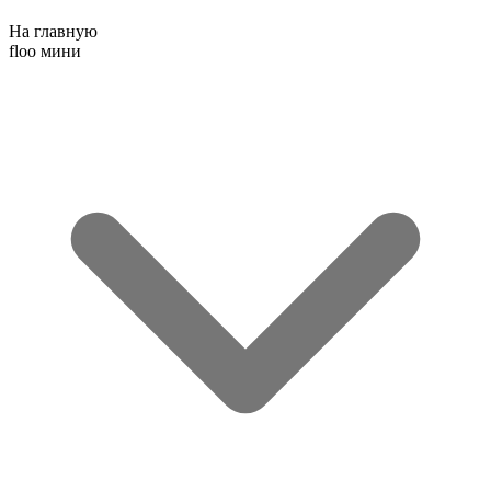
На главную
floo мини