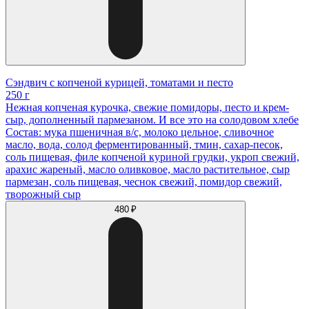
Сэндвич с копченой курицей, томатами и песто
250 г
Нежная копченая курочка, свежие помидоры, песто и крем-
сыр, дополненный пармезаном. И все это на солодовом хлебе
Состав: мука пшеничная в/с, молоко цельное, сливочное
масло, вода, солод ферментированный, тмин, сахар-песок,
соль пищевая, филе копченой куриной грудки, укроп свежий,
арахис жареный, масло оливковое, масло растительное, сыр
пармезан, соль пищевая, чеснок свежий, помидор свежий,
творожный сыр
480 ₽