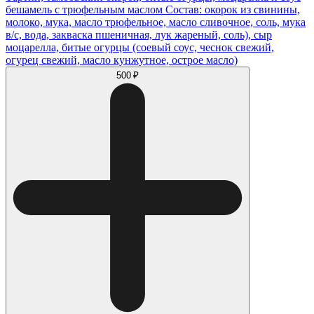
бешамель с трюфельным маслом Состав: окорок из свинины,
молоко, мука, масло трюфельное, масло сливочное, соль, мука
в/с, вода, закваска пшеничная, лук жареный, соль), сыр
моцарелла, битые огурцы (соевый соус, чеснок свежий,
огурец свежий, масло кунжутное, острое масло)
500 ₽