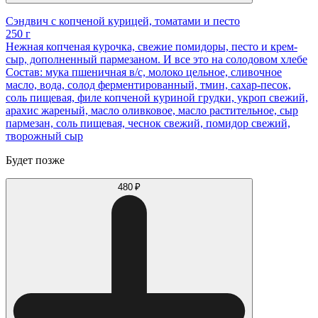
Сэндвич с копченой курицей, томатами и песто
250 г
Нежная копченая курочка, свежие помидоры, песто и крем-
сыр, дополненный пармезаном. И все это на солодовом хлебе
Состав: мука пшеничная в/с, молоко цельное, сливочное
масло, вода, солод ферментированный, тмин, сахар-песок,
соль пищевая, филе копченой куриной грудки, укроп свежий,
арахис жареный, масло оливковое, масло растительное, сыр
пармезан, соль пищевая, чеснок свежий, помидор свежий,
творожный сыр
Будет позже
480 ₽