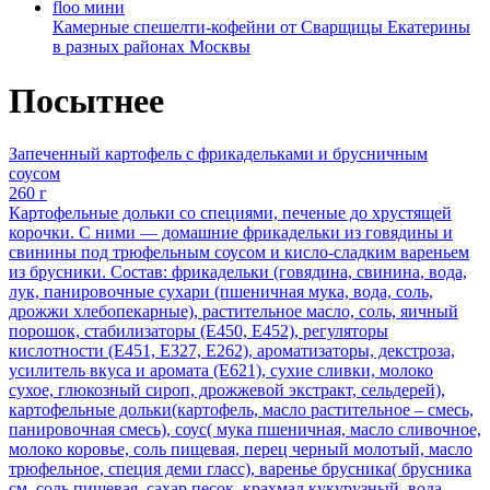
floo мини
Камерные спешелти-кофейни от Сварщицы Екатерины
в разных районах Москвы
Посытнее
Запеченный картофель с фрикадельками и брусничным
соусом
260 г
Картофельные дольки со специями, печеные до хрустящей
корочки. С ними — домашние фрикадельки из говядины и
свинины под трюфельным соусом и кисло-сладким вареньем
из брусники. Состав: фрикадельки (говядина, свинина, вода,
лук, панировочные сухари (пшеничная мука, вода, соль,
дрожжи хлебопекарные), растительное масло, соль, яичный
порошок, стабилизаторы (Е450, Е452), регуляторы
кислотности (Е451, Е327, Е262), ароматизаторы, декстроза,
усилитель вкуса и аромата (Е621), сухие сливки, молоко
сухое, глюкозный сироп, дрожжевой экстракт, сельдерей),
картофельные дольки(картофель, масло растительное – смесь,
панировочная смесь), соус( мука пшеничная, масло сливочное,
молоко коровье, соль пищевая, перец черный молотый, масло
трюфельное, специя деми гласс), варенье брусника( брусника
см, соль пищевая, сахар песок, крахмал кукурузный, вода