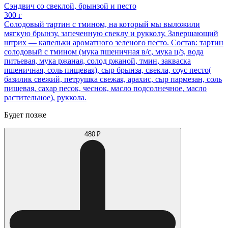
Сэндвич со свеклой, брынзой и песто
300 г
Солодовый тартин с тмином, на который мы выложили
мягкую брынзу, запеченную свеклу и рукколу. Завершающий
штрих — капельки ароматного зеленого песто. Состав: тартин
солодовый с тмином (мука пшеничная в/с, мука ц/з, вода
питьевая, мука ржаная, солод ржаной, тмин, закваска
пшеничная, соль пищевая), сыр брынза, свекла, соус песто(
базилик свежий, петрушка свежая, арахис, сыр пармезан, соль
пищевая, сахар песок, чеснок, масло подсолнечное, масло
растительное), руккола.
Будет позже
480 ₽