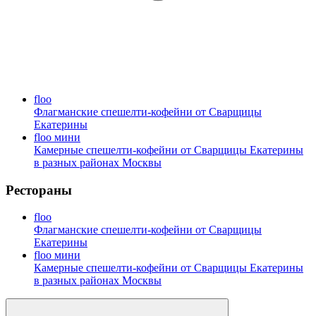
floo
Флагманские спешелти-кофейни от Сварщицы
Екатерины
floo мини
Камерные спешелти-кофейни от Сварщицы Екатерины
в разных районах Москвы
Рестораны
floo
Флагманские спешелти-кофейни от Сварщицы
Екатерины
floo мини
Камерные спешелти-кофейни от Сварщицы Екатерины
в разных районах Москвы