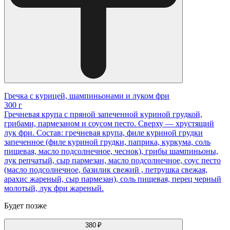
Гречка с курицей, шампиньонами и луком фри
300 г
Гречневая крупа с пряной запеченной куриной грудкой,
грибами, пармезаном и соусом песто. Сверху — хрустящий
лук фри. Состав: гречневая крупа, филе куриной грудки
запеченное (филе куриной грудки, паприка, куркума, соль
пищевая, масло подсолнечное, чеснок), грибы шампиньоны,
лук репчатый, сыр пармезан, масло подсолнечное, соус песто
(масло подсолнечное, базилик свежий , петрушка свежая,
арахис жареный, сыр пармезан), соль пищевая, перец черный
молотый, лук фри жареный.
Будет позже
380 ₽