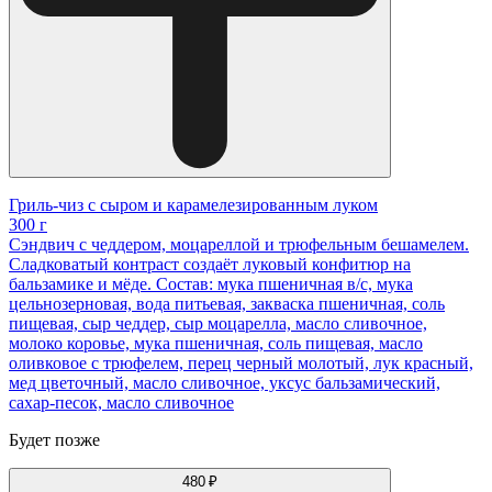
Гриль-чиз с сыром и карамелезированным луком
300 г
Сэндвич с чеддером, моцареллой и трюфельным бешамелем.
Сладковатый контраст создаёт луковый конфитюр на
бальзамике и мёде. Состав: мука пшеничная в/с, мука
цельнозерновая, вода питьевая, закваска пшеничная, соль
пищевая, сыр чеддер, сыр моцарелла, масло сливочное,
молоко коровье, мука пшеничная, соль пищевая, масло
оливковое с трюфелем, перец черный молотый, лук красный,
мед цветочный, масло сливочное, уксус бальзамический,
сахар-песок, масло сливочное
Будет позже
480 ₽