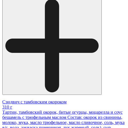
Сэндвич с тамбовским окороком
310 г
Тартин, тамбовский окорок, битые огурцы, моцарелла и соус
бешамель с трюфельным маслом Состав: окорок из свинины,
молоко, мука, масло трюфельное, масло сливочное, соль, мука
в/с, вода, закваска пшеничная, лук жареный, соль), сыр